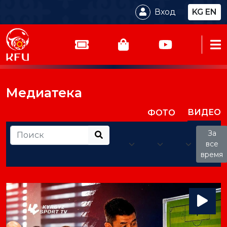
Вход
KG
EN
Медиатека
ВИДЕО
ФОТО
За
все
время