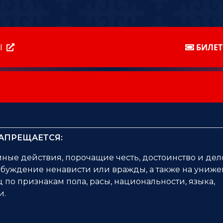
Ы
БИЛЕ
 ЗАПРЕЩАЕТСЯ:
иные действия, порочащие честь, достоинство и де
буждение ненависти или вражды, а также на униж
 по признакам пола, расы, национальности, языка,
и.