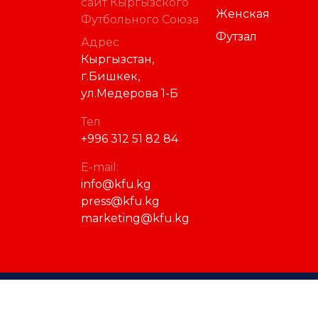
сайт Кыргызского
Женская
Футбольного Союза
Футзал
Адрес
Кыргызстан,
г.Бишкек,
ул.Медерова 1-Б
Тел
+996 312 51 82 84
E-mail:
info@kfu.kg
press@kfu.kg
marketing@kfu.kg
© 2023 Кыргызский футбольный союз