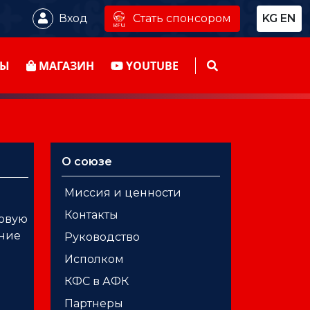
Стать спонсором
Вход
KG
EN
ТЫ
МАГАЗИН
YOUTUBE
О союзе
Миссия и ценности
Контакты
ловую
ение
Руководство
Исполком
КФС в АФК
Партнеры