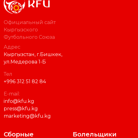
Официальный сайт
Кыргызского
Футбольного Союза
Адрес
Кыргызстан, г.Бишкек,
ул.Медерова 1-Б
Тел
+996 312 51 82 84
E-mail:
info@kfu.kg
press@kfu.kg
marketing@kfu.kg
Сборные
Болельщики