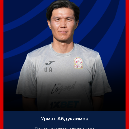
Урмат Абдукаимов