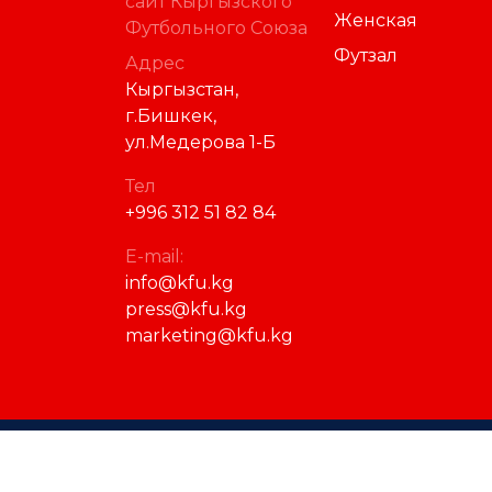
сайт Кыргызского
Женская
Футбольного Союза
Футзал
Адрес
Кыргызстан,
г.Бишкек,
ул.Медерова 1-Б
Тел
+996 312 51 82 84
E-mail:
info@kfu.kg
press@kfu.kg
marketing@kfu.kg
© 2023 Кыргызский футбольный союз