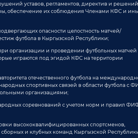
рушений уставов, регламентов, директив и решени
гры, обеспечение их соблюдения Членами КФС и ин
подвергающих опасности целостность матчей/
тиж футбола в Кыргызской Республики;
 при организации и проведении футбольных матчей 
торые играются под эгидой КФС на территории
вторитета отечественного футбола на международн
народных спортивных связей в области футбола с Ф
ольными организациями;
ародных соревнований с учетом норм и правил ФИ
товки высококвалифицированных спортсменов,
 сборных и клубных команд Кыргызской Республик