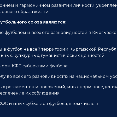
роннем и гармоничном развитии личности, укрепле
рового образа жизни.
утбольного союза являются:
ие футболом и всех его разновидностей в Кыргызск
ы в футбол на всей территории Кыргызской Респуб
льных, культурных, гуманистических ценностей;
норм КФС субъектами футбола;
лу во всех его разновидностях на национальном ур
ных регламентов и положений, иных норм поведени
беспечение их соблюдения;
ФС и иных субъектов футбола, в том числе в