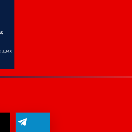
а;
ающих