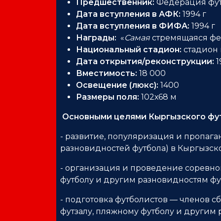
Предшественник:
Федерация футб
Дата вступления в АФК:
1994 г
Дата вступления в ФИФА:
1994 г
Награды:
«
Самая
стремящаяся фед
Национальный стадион:
стадион 
Дата открытия/реконструкции:
1
Вместимость:
18 000
Освещение (люкс):
1400
Размеры поля:
102х68 м
Основными целями Кыргызского фут
- развитие, популяризация и пропаган
разновидностей футбола) в Кыргызск
- организация и проведение соревно
футболу и другим разновидностям фу
- подготовка футболистов — членов 
футзалу, пляжному футболу и другим 