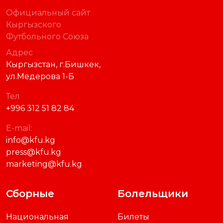
Официальный сайт
Кыргызского
Футбольного Союза
Адрес
Кыргызстан, г.Бишкек,
ул.Медерова 1-Б
Тел
+996 312 51 82 84
E-mail:
info@kfu.kg
press@kfu.kg
marketing@kfu.kg
Сборные
Болельщики
Национальная
Билеты