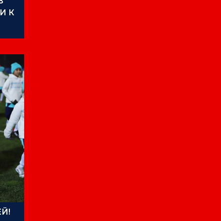
В
И К
Й!