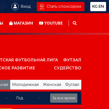
Стать спонсором
Вход
KG
EN
ТЫ
МАГАЗИН
YOUTUBE
ТСКАЯ ФУТБОЛЬНАЯ ЛИГА
ФУТЗАЛ
СКОЕ РАЗВИТИЕ
СУДЕЙСТВО
ьная
Молодежная
Женская
Футзал
За все время