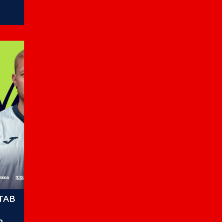
КУ
ТАВ