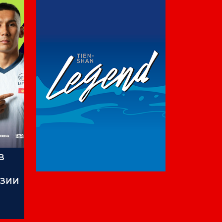
В
АЗИИ