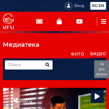
Вход
KG
EN
Медиатека
ВИДЕО
ФОТО
За
все
время