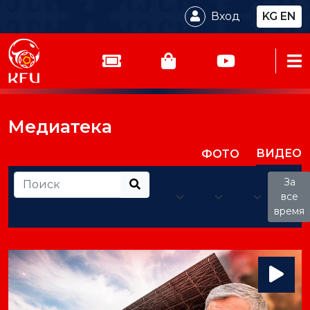
Вход
KG
EN
Медиатека
ВИДЕО
ФОТО
За
все
время