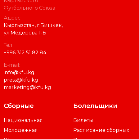
Официальный сайт
Кыргызского
Футбольного Союза
Адрес
Кыргызстан, г.Бишкек,
ул.Медерова 1-Б
Тел
+996 312 51 82 84
E-mail:
info@kfu.kg
press@kfu.kg
marketing@kfu.kg
Сборные
Болельщики
Национальная
Билеты