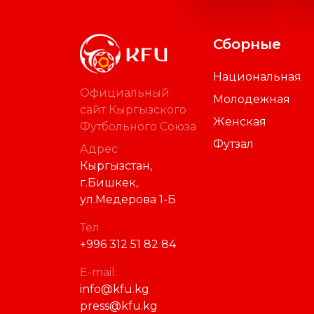
Сборные
Национальная
Официальный
Молодежная
сайт Кыргызского
Женская
Футбольного Союза
Футзал
Адрес
Кыргызстан,
г.Бишкек,
ул.Медерова 1-Б
Тел
+996 312 51 82 84
E-mail:
info@kfu.kg
press@kfu.kg