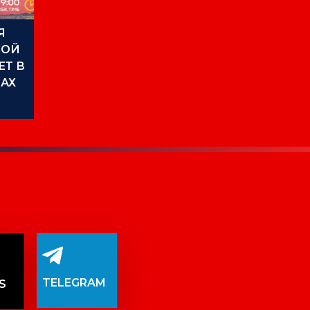
Я
КОЙ
ЕТ В
АХ
TELEGRAM
S