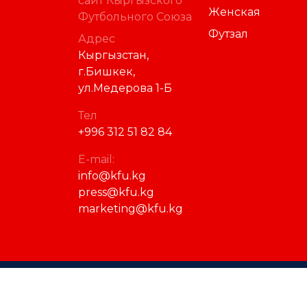
сайт Кыргызского
Женская
Футбольного Союза
Футзал
Адрес
Кыргызстан,
г.Бишкек,
ул.Медерова 1-Б
Тел
+996 312 51 82 84
E-mail:
info@kfu.kg
press@kfu.kg
marketing@kfu.kg
© 2023 Кыргызский футбольный союз