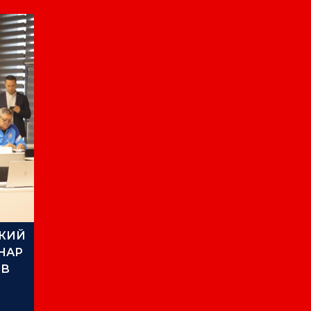
КИЙ
НАР
ОВ