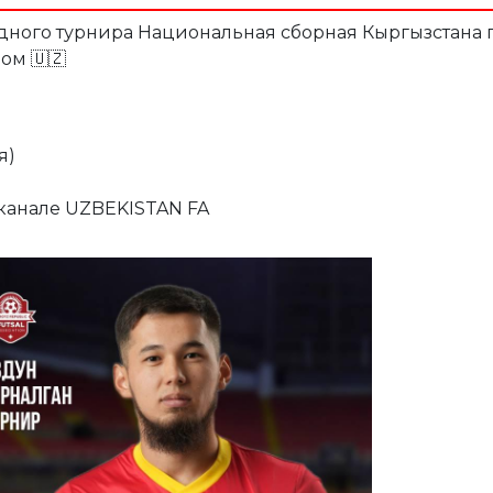
дного турнира Национальная сборная Кыргызстана 
ом 🇺🇿
я)
канале UZBEKISTAN FA