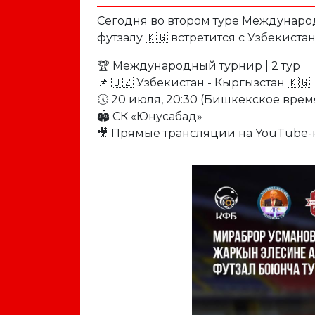
Сегодня во втором туре Междунаро
футзалу 🇰🇬 встретится с Узбекистан
🏆 Международный турнир | 2 тур
📌 🇺🇿 Узбекистан - Кыргызстан 🇰🇬
🕔 20 июля, 20:30 (Бишкекское врем
🏟️ СК «Юнусабад»
🎥 Прямые трансляции на YouTube-