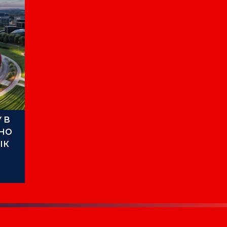
 В
НО
ЫК