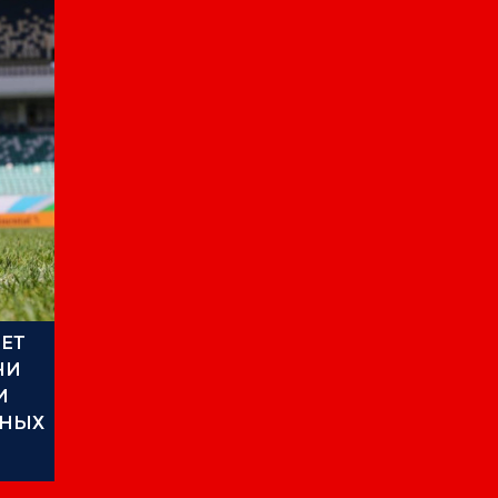
ЕТ
ЧИ
И
РНЫХ