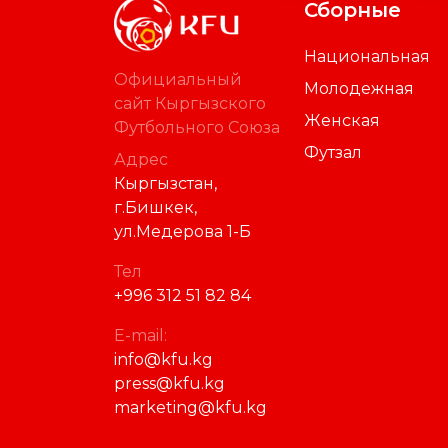
Сборные
Национальная
Официальный
Молодежная
сайт Кыргызского
Женская
Футбольного Союза
Футзал
Адрес
Кыргызстан,
г.Бишкек,
ул.Медерова 1-Б
Тел
+996 312 51 82 84
E-mail:
info@kfu.kg
press@kfu.kg
marketing@kfu.kg