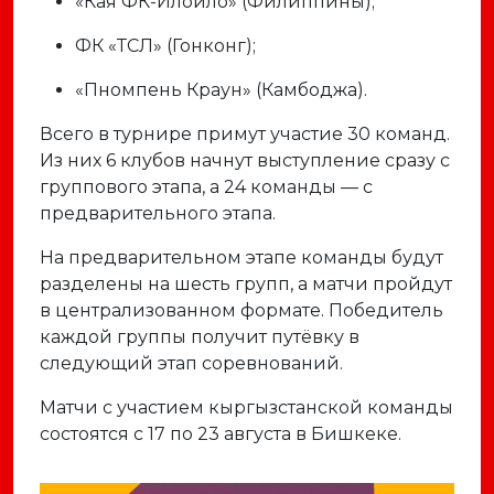
«Кая ФК-Илоило» (Филиппины);
ФК «ТСЛ» (Гонконг);
«Пномпень Краун» (Камбоджа).
Всего в турнире примут участие
30 команд
.
Из них
6 клубов
начнут выступление сразу с
группового этапа, а
24 команды
— с
предварительного этапа.
На предварительном этапе команды будут
разделены на
шесть групп
, а матчи пройдут
в централизованном формате. Победитель
каждой группы получит путёвку в
следующий этап соревнований.
Матчи с участием кыргызстанской команды
состоятся
с 17 по 23 августа в Бишкеке
.