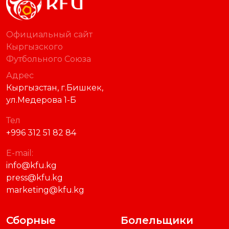
Официальный сайт
Кыргызского
Футбольного Союза
Адрес
Кыргызстан, г.Бишкек,
ул.Медерова 1-Б
Тел
+996 312 51 82 84
E-mail:
info@kfu.kg
press@kfu.kg
marketing@kfu.kg
Сборные
Болельщики