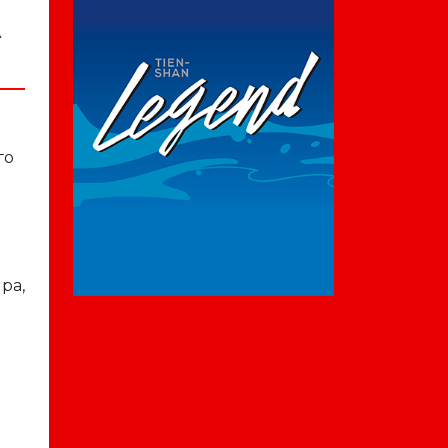
А
го
ра,