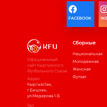
FACEBOOK
IN
Сборные
Национальная
Официальный
Молодежная
сайт Кыргызского
Женская
Футбольного Союза
Футзал
Адрес
Кыргызстан,
г.Бишкек,
ул.Медерова 1-Б
Тел