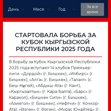
За все
время
СТАРТОВАЛА БОРЬБА ЗА
КУБОК КЫРГЫЗСКОЙ
РЕСПУБЛИКИ 2025 ГОДА
В борьбу за Кубок Кыргызской Республики
2025 года вступают 14 клубов Премьер-
лиги: «Дордой» (г. Бишкек), «Илбирс» (г.
Бишкек), «Алга» (г. Бишкек), «Талант» (с.
Беш-Күңгөй), «Абдыш-Ата» (г. Кант),
«Кыргызалтын» (г. Кара-Балта), «Барс» (г.
Каракол), «Бишкек Сити» (г. Бишкек),
«Азиягол» (г. Бишкек), «Нефтчи» (г. Кочкор-
Ата), «Өзгөн» (г. Өзгөн), «Мурас Юнайтед» (г.