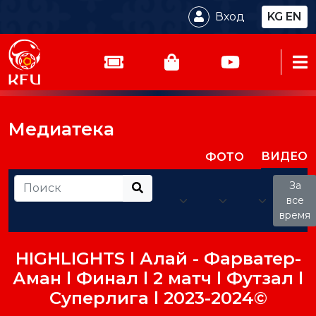
Вход
KG
EN
Медиатека
ВИДЕО
ФОТО
За
все
время
HIGHLIGHTS l Алай - Фарватер-
Аман l Финал l 2 матч l Футзал l
Суперлига l 2023-2024©