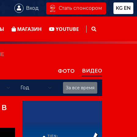
Стать спонсором
Вход
KG
EN
ТЫ
МАГАЗИН
YOUTUBE
ШЕ
ВИДЕО
ФОТО
За все время
 В