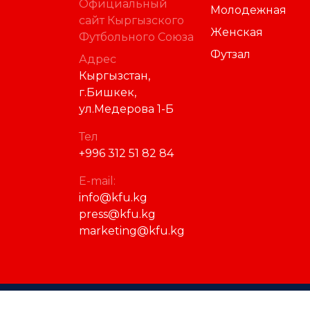
Официальный
Молодежная
сайт Кыргызского
Женская
Футбольного Союза
Футзал
Адрес
Кыргызстан,
г.Бишкек,
ул.Медерова 1-Б
Тел
+996 312 51 82 84
E-mail:
info@kfu.kg
press@kfu.kg
marketing@kfu.kg
© 2023 Кыргызский футбольный союз