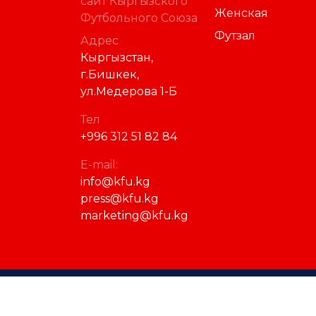
сайт Кыргызского
Женская
Футбольного Союза
Футзал
Адрес
Кыргызстан,
г.Бишкек,
ул.Медерова 1-Б
Тел
+996 312 51 82 84
E-mail:
info@kfu.kg
press@kfu.kg
marketing@kfu.kg
© 2023 Кыргызский футбольный союз