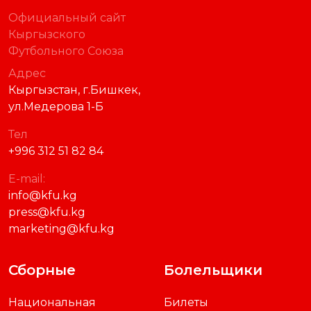
Официальный сайт
Кыргызского
Футбольного Союза
Адрес
Кыргызстан, г.Бишкек,
ул.Медерова 1-Б
Тел
+996 312 51 82 84
E-mail:
info@kfu.kg
press@kfu.kg
marketing@kfu.kg
Сборные
Болельщики
Национальная
Билеты