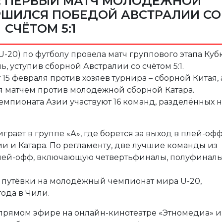
0 : ПЕРВЫЙ МАТЧ МОЛОДЁЖНОЙ
РШИЛСЯ ПОБЕДОЙ АВСТРАЛИИ СО
СЧЁТОМ 5:1
-20) по футболу провела матч группового этапа Куб
, уступив сборной Австралии со счётом 5:1.
5 февраля против хозяев турнира – сборной Китая, 
ля матчем против молодёжной сборной Катара.
емпионата Азии участвуют 16 команд, разделённых н
рает в группе «А», где борется за выход в плей-оф
ии и Катара. По регламенту, две лучшие команды из
плей-офф, включающую четвертьфиналы, полуфиналы
 путёвки на молодёжный чемпионат мира U-20,
года в Чили.
 прямом эфире на онлайн-кинотеатре «Этномедиа» и