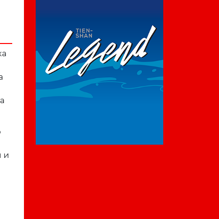
ка
а
а
ф
 и