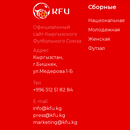
Сборные
Национальная
Официальный
Молодежная
сайт Кыргызского
Женская
Футбольного Союза
Футзал
Адрес
Кыргызстан,
г.Бишкек,
ул.Медерова 1-Б
Тел
+996 312 51 82 84
E-mail:
info@kfu.kg
press@kfu.kg
marketing@kfu.kg