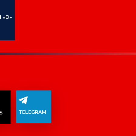
 «D»
TELEGRAM
S