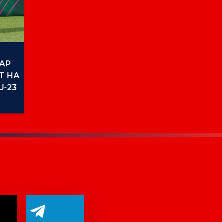
Й
АР
Т НА
U-23