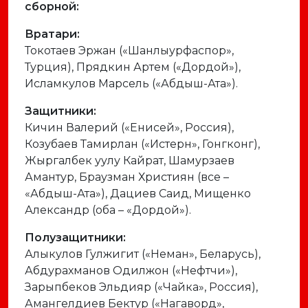
сборной:
Вратари:
Токотаев Эржан («Шанлыурфаспор»,
Турция), Прядкин Артем («Дордой»),
Исламкулов Марсель («Абдыш-Ата»).
Защитники:
Кичин Валерий («Енисей», Россия),
Козубаев Тамирлан («Истерн», Гонгконг),
Жыргалбек уулу Кайрат, Шамурзаев
Амантур, Браузман Християн (все –
«Абдыш-Ата»), Дациев Саид, Мищенко
Александр (оба – «Дордой»).
Полузащитники:
Алыкулов Гулжигит («Неман», Беларусь),
Абдурахманов Одилжон («Нефтчи»),
Зарыпбеков Эльдияр («Чайка», Россия),
Амангелдиев Бектур («Нагаворд»,