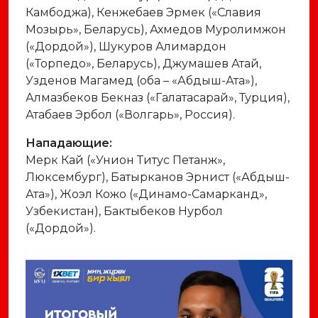
Камбоджа), Кенжебаев Эрмек («Славия
Мозырь», Беларусь), Ахмедов Муролимжон
(«Дордой»), Шукуров Алимардон
(«Торпедо», Беларусь), Джумашев Атай,
Узденов Магамед (оба – «Абдыш-Ата»),
Алмазбеков Бекназ («Галатасарай», Турция),
Атабаев Эрбол («Волгарь», Россия).
Нападающие:
Мерк Кай («Унион Титус Петанж»,
Люксембург), Батырканов Эрнист («Абдыш-
Ата»), Жоэл Кожо («Динамо-Самарканд»,
Узбекистан), Бактыбеков Нурбол
(«Дордой»).