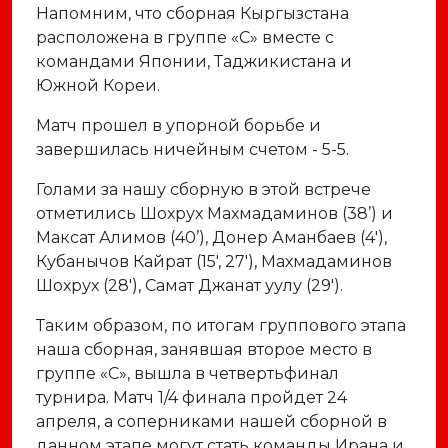
Напомним, что сборная Кыргызстана
расположена в группе «С» вместе с
командами Японии, Таджикистана и
Южной Кореи.
Матч прошел в упорной борьбе и
завершилась ничейным счетом - 5-5.
Голами за нашу сборную в этой встрече
отметились Шохрух Махмадаминов (38’) и
Максат Алимов (40’), Донер Аманбаев (4'),
Кубанычов Кайрат (15', 27'), Махмадаминов
Шохрух (28'), Самат Джанат уулу (29').
Таким образом, по итогам группового этапа
наша сборная, занявшая второе место в
группе «С», вышла в четвертьфинал
турнира. Матч 1/4 финала пройдет 24
апреля, а соперниками нашей сборной в
данном этапе могут стать команды Ирана и