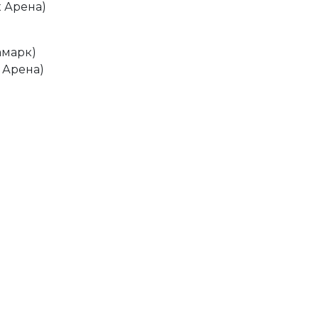
 Арена)
уамарк)
 Арена)