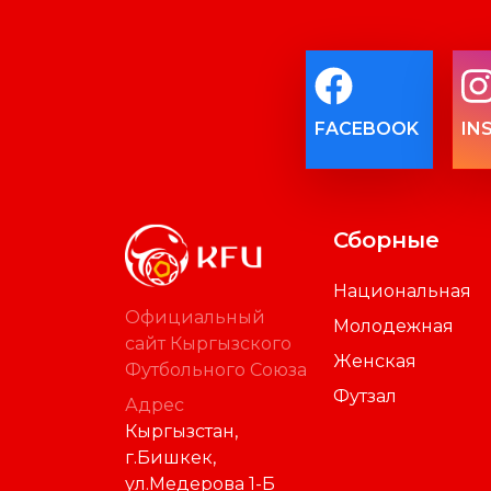
FACEBOOK
IN
Сборные
Национальная
Официальный
Молодежная
сайт Кыргызского
Женская
Футбольного Союза
Футзал
Адрес
Кыргызстан,
г.Бишкек,
ул.Медерова 1-Б