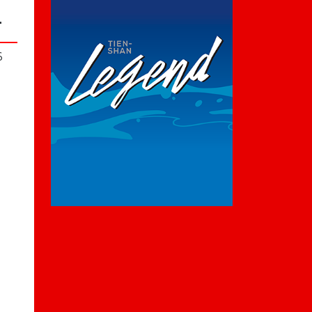
У
4
6