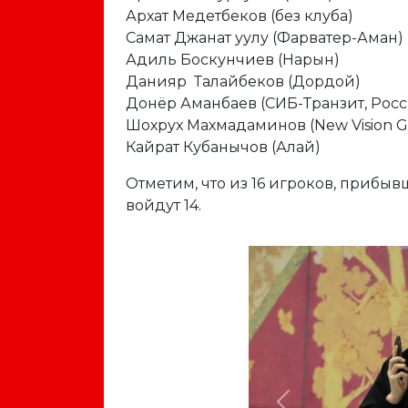
Архат Медетбеков (без клуба)
Самат Джанат уулу (Фарватер-Аман)
Адиль Боскунчиев (Нарын)
Данияр Талайбеков (Дордой)
Донёр Аманбаев (СИБ-Транзит, Росс
Шохрух Махмадаминов (New Vision Ge
Кайрат Кубанычов (Алай)
Отметим, что из 16 игроков, прибыв
войдут 14.