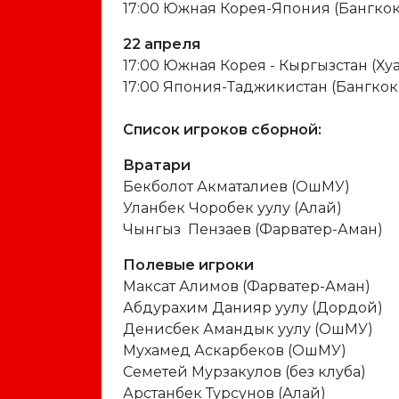
17:00 Южная Корея-Япония (Бангкок
22 апреля
17:00 Южная Корея - Кыргызстан (Х
17:00 Япония-Таджикистан (Бангкок
Список игроков сборной:
Вратари
Бекболот Акматалиев (ОшМУ)
Уланбек Чоробек уулу (Алай)
Чынгыз Пензаев (Фарватер-Аман)
Полевые игроки
Максат Алимов (Фарватер-Аман)
Абдурахим Данияр уулу (Дордой)
Денисбек Амандык уулу (ОшМУ)
Мухамед Аскарбеков (ОшМУ)
Семетей Мурзакулов (без клуба)
Арстанбек Турсунов (Алай)