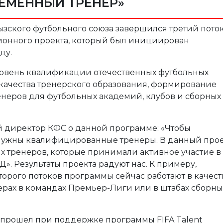
ЕМЕННЫЙ ТРЕНЕР»
зского футбольного союза завершился третий пото
ионного проекта, который был инициирован
ду.
ровень квалификации отечественных футбольных
качества тренерского образования, формирование
енеров для футбольных академий, клубов и сборных
 директор КФС о данной программе: «Чтобы
 нужны квалифицированные тренеры. В данный про
х тренеров, которые принимали активное участие в
Д». Результаты проекта радуют нас. К примеру,
орого потоков программы сейчас работают в качест
нерах в командах Премьер-Лиги или в штабах сборны
а прошел при поддержке программы FIFA Talent