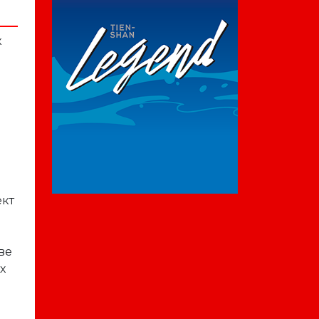
к
ект
ве
х