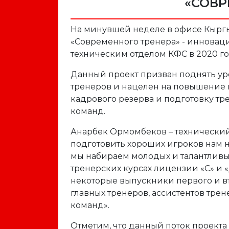
«СОВР
На минувшей неделе в офисе Кыргы
«Современного тренера» - инновац
техническим отделом КФС в 2020 го
Данный проект призван поднять у
тренеров и нацелен на повышение 
кадрового резерва и подготовку тр
команд.
Анарбек Ормомбеков – технический
подготовить хороших игроков нам
мы набираем молодых и талантливы
тренерских курсах лицензии «С» и «
некоторые выпускники первого и вт
главных тренеров, ассистентов тре
команд».
Отметим, что данный поток проект