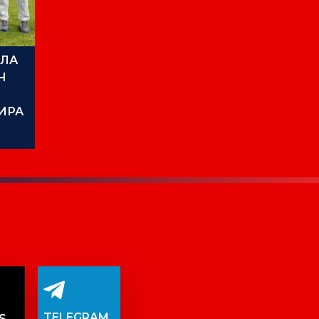
ИЛА
Ч
ИРА