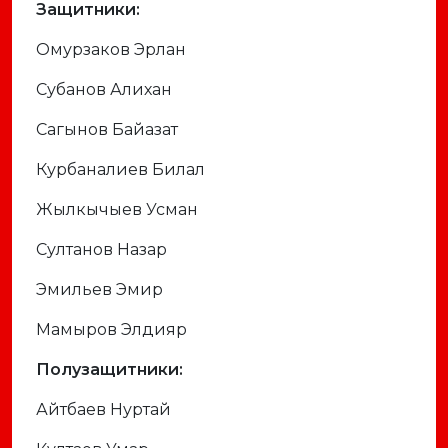
Защитники:
Омурзаков Эрлан
Субанов Алихан
Сагынов Байазат
Курбаналиев Билал
Жылкычыев Усман
Султанов Назар
Эмильев Эмир
Мамыров Элдияр
Полузащитники:
Айтбаев Нуртай