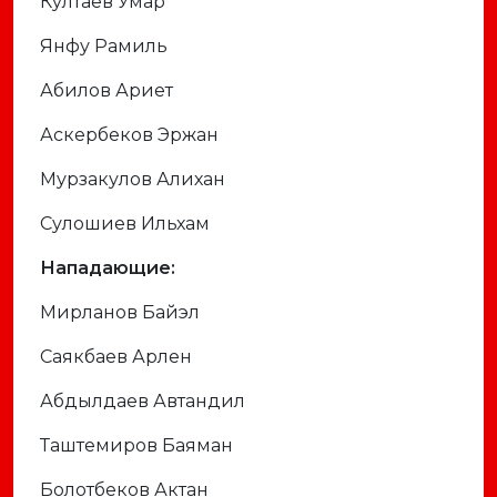
Култаев Умар
Янфу Рамиль
Абилов Ариет
Аскербеков Эржан
Мурзакулов Алихан
Сулошиев Ильхам
Нападающие:
Мирланов Байэл
Саякбаев Арлен
Абдылдаев Автандил
Таштемиров Баяман
Болотбеков Актан