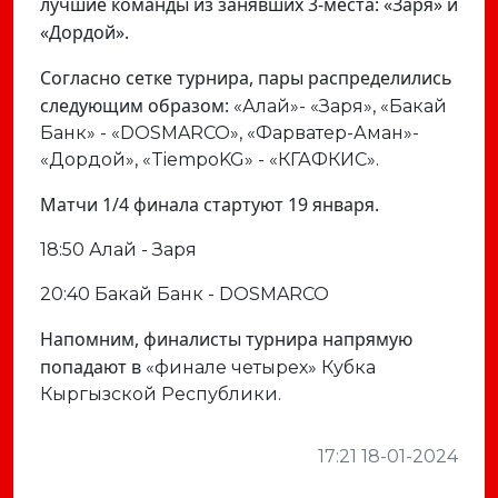
лучшие команды из занявших 3-места: «Заря» и
«Дордой».
С
огласно сетке турнира, пары распределились
следующим образом:
«Алай»- «Заря», «Бакай
Банк» - «DOSMARCO», «Фарватер-Аман»-
«Дордой», «TiempoKG» - «КГАФКИС».
Матчи 1/4 финала стартуют 19 января.
18:50 Алай - Заря
20:40 Бакай Банк - DOSMARCO
Напомним, финалисты турнира
напрямую
попадают в
«финале четырех» Кубка
Кыргызской Республики.
17:21 18-01-2024