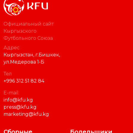
Официальный сайт
Кыргызского
Футбольного Союза
Адрес
Кыргызстан, г.Бишкек,
ул.Медерова 1-Б
Тел
+996 312 51 82 84
E-mail:
info@kfu.kg
press@kfu.kg
marketing@kfu.kg
Сборные
Болельщики