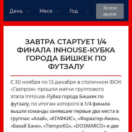
За все
время
ЗАВТРА СТАРТУЕТ 1/4
ФИНАЛА INHOUSE-КУБКА
ГОРОДА БИШКЕК ПО
ФУТЗАЛУ
С
30 ноября по 13 декабря в столичном ФОК
«Газпром» прошли матчи группового
убка города
Б
ишкек по
этапа InHouse-R
футзалу
в 1/4 финала
, по итогам которого
вышли команды занявшие первые два места в
группах: «Алай», «КГАФКИС», «Фарватер-Аман»,
«Бакай Банк», «TiempoKG», «DOSMARCO» и две