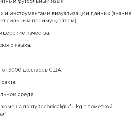
нятный футбольный язык.
ых и инструментами визуализации данных (знание
удет сильным преимуществом).
идерские качества
.
ского языка
.
а от 3000 долларов США
.
ракта.
ольной среде
.
юме на почту technical@kfu.kg
с пометкой
а"
.