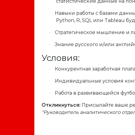
статистические данные на по
Навыки работы с базами данн
·
Python, R, SQL или Tableau б
Стратегическое мышление и л
·
Знание русского и/или англий
·
Условия:
Конкурентная заработная плат
·
Индивидуальные условия конт
·
Работа в развивающейся футб
·
Откликнуться:
Присылайте ваше рез
"Руководитель аналитического отдел