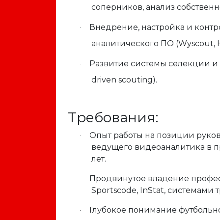
соперников, анализ собственн
Внедрение, настройка и конт
·
аналитического ПО (Wyscout, H
Развитие системы селекции и с
·
driven scouting).
Требования:
Опыт работы на позиции руков
·
ведущего видеоаналитика в п
лет
.
Продвинутое владение профес
·
Sportscode, InStat, системами 
Глубокое понимание футбольн
·