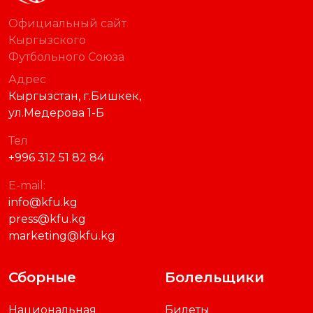
Официальный сайт
Кыргызского
Футбольного Союза
Адрес
Кыргызстан, г.Бишкек,
ул.Медерова 1-Б
Тел
+996 312 51 82 84
E-mail:
info@kfu.kg
press@kfu.kg
marketing@kfu.kg
Сборные
Болельщики
Национальная
Билеты