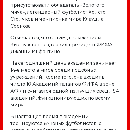
присутствовали
обладатель «
Золотого
мяча»,
легендарный
футболист
Христо
Стоичков
и
чемпионка
мира
Клаудиа
Сорноза.
Отмечается,
что
с
этим
достижением
Кыргызстан
поздравил
президент
ФИФА
Джанни
Инфантино.
На
сегодняшний
день
академия
занимает
14-
е
место
в
мире
среди
подобных
учреждений.
Кроме
того,
она
входит
в
число
10
Академий
талантов
ФИФА
в
зоне
АФК
и
считается
одной
из
лучших
среди
54
академий,
функционирующих
по
всему
миру.
В
настоящее
время
в
академии
тренируются
87
юных
футболистов,
с