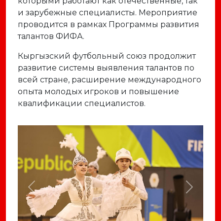
которыми
работают
как
отечественные,
так
и
зарубежные
специалисты.
Мероприятие
проводится
в
рамках
Программы
развития
талантов
ФИФА.
Кыргызский
футбольный
союз
продолжит
развитие
системы
выявления
талантов
по
всей
стране,
расширение
международного
опыта
молодых
игроков
и
повышение
квалификации
специалистов.
Previous
Next