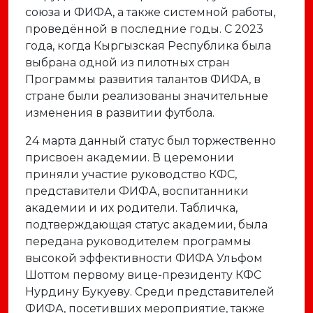
союза
и
ФИФА,
а
также
системной
работы,
проведённой
в
последние
годы.
С
2023
года,
когда
Кыргызская
Республика
была
выбрана
одной
из
пилотных
стран
Программы
развития
талантов
ФИФА,
в
стране
были
реализованы
значительные
изменения
в
развитии
футбола.
24
марта
данный
статус
был
торжественно
присвоен
академии.
В
церемонии
приняли
участие
руководство
КФС,
представители
ФИФА,
воспитанники
академии
и
их
родители.
Табличка,
подтверждающая
статус
академии,
была
передана
руководителем
программы
высокой
эффективности
ФИФА
Ульфом
Шоттом
первому
вице-
президенту
КФС
Нурдину
Букуеву.
Среди
представителей
ФИФА,
посетивших
мероприятие,
также