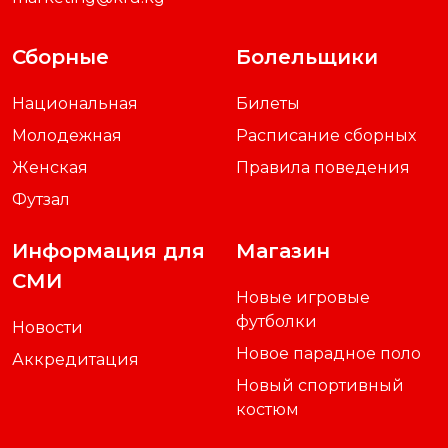
Официальный сайт
Кыргызского
Футбольного Союза
Адрес
Кыргызстан, г.Бишкек,
ул.Медерова 1-Б
Тел
+996 312 51 82 84
E-mail:
info@kfu.kg
press@kfu.kg
marketing@kfu.kg
Сборные
Болельщики
Национальная
Билеты