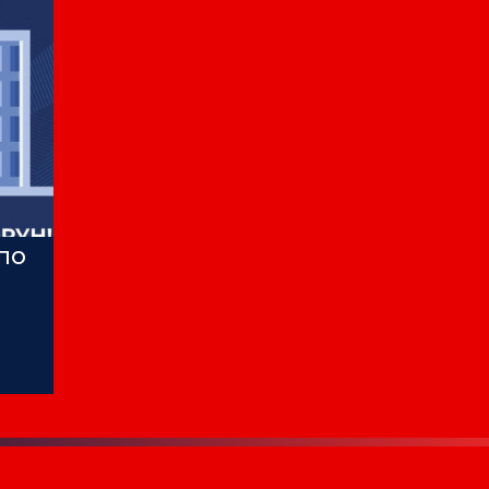
 ПО
ЛА