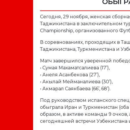
ОБЫГР
Сегодня, 29 ноября, женская сборна
Таджикистана в заключительном ту
Championship, организованного Фу
В соревнованиях, проходящих в Таш
Таджикистана, Туркменистана и Узб
Матч завершился уверенной победо
• Сумая Махаматсалиева (17’),
• Анеля Асанбекова (27’),
• Акылай Мейманалиева (30’),
• Акмарал Саякбаева (66’, 68’).
Под руководством испанского спец
обыграла Иран и Туркменистан (оба м
образом, в активе команды 9 очков,
сегодняшней встречи Узбекистана 