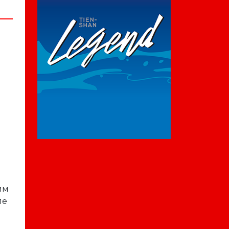
им
ле