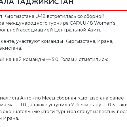
АЛА ТАДЖИКИСТАН
я Кыргызстана U-18 встретилась со сборной
ре международного турнира CAFA U-18 Women’s
тбольной ассоциацией Центральной Азии.
кенте, участвуют команды Кыргызстана, Ирана,
екистана.
й нашей команды — 5:0. Голами отметились:
иалиста Антонио Месы сборная Кыргызстана ранее
атча — 1:0), а также уступила Узбекистану — 0:3. Так
 а окончательные итоги турнира станут известны пос
и Ирана.