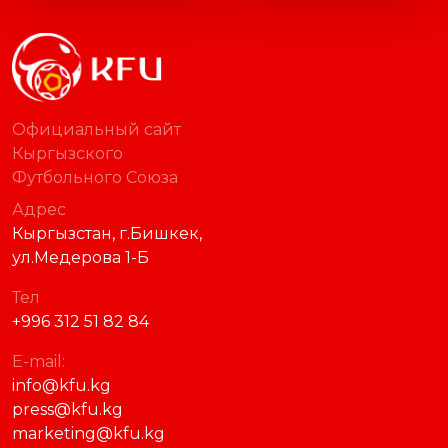
Официальный сайт
Кыргызского
Футбольного Союза
Адрес
Кыргызстан, г.Бишкек,
ул.Медерова 1-Б
Тел
+996 312 51 82 84
E-mail:
info@kfu.kg
press@kfu.kg
marketing@kfu.kg