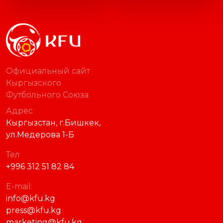
Официальный сайт
Кыргызского
Футбольного Союза
Адрес
Кыргызстан, г.Бишкек,
ул.Медерова 1-Б
Тел
+996 312 51 82 84
E-mail:
info@kfu.kg
press@kfu.kg
marketing@kfu.kg