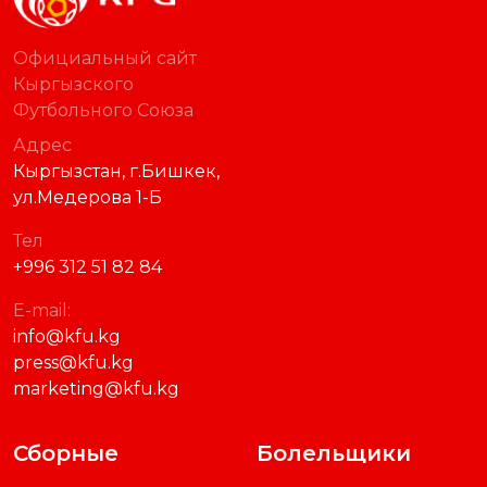
Официальный сайт
Кыргызского
Футбольного Союза
Адрес
Кыргызстан, г.Бишкек,
ул.Медерова 1-Б
Тел
+996 312 51 82 84
E-mail:
info@kfu.kg
press@kfu.kg
marketing@kfu.kg
Сборные
Болельщики