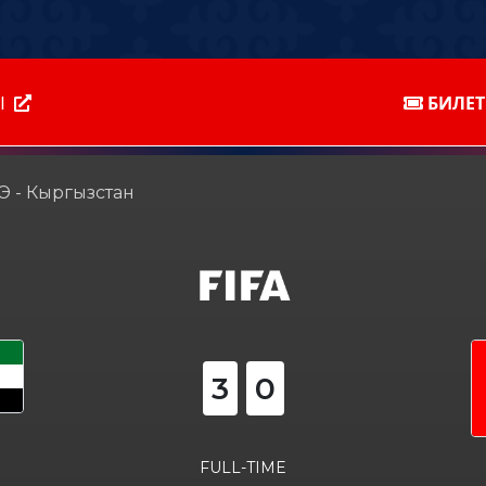
Ы
БИЛЕ
Э - Кыргызстан
3
0
FULL-TIME