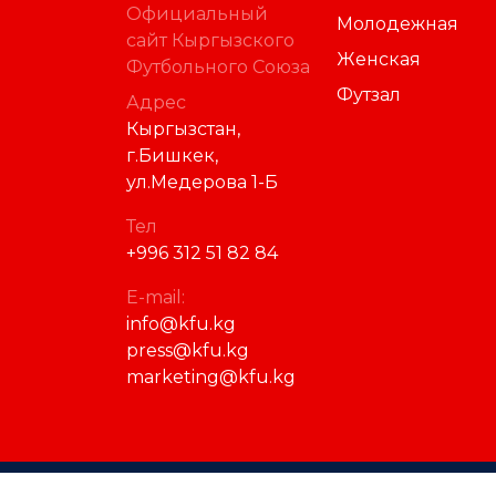
Официальный
Молодежная
сайт Кыргызского
Женская
Футбольного Союза
Футзал
Адрес
Кыргызстан,
г.Бишкек,
ул.Медерова 1-Б
Тел
+996 312 51 82 84
E-mail:
info@kfu.kg
press@kfu.kg
marketing@kfu.kg