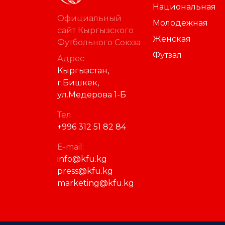
Национальная
Официальный
Молодежная
сайт Кыргызского
Женская
Футбольного Союза
Футзал
Адрес
Кыргызстан,
г.Бишкек,
ул.Медерова 1-Б
Тел
+996 312 51 82 84
E-mail:
info@kfu.kg
press@kfu.kg
marketing@kfu.kg